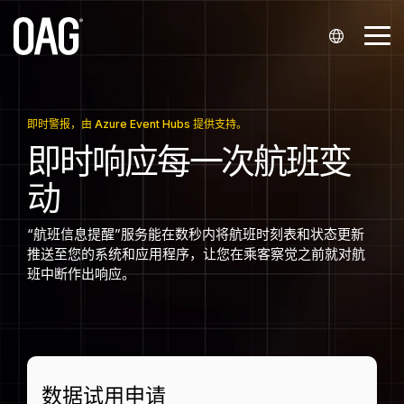
跳
至
切
主
换
要
菜
内
语言
数据集
OAG Metis
支持
合作伙伴关
公司
数据分析平
联系我们
适用行业
单
容。
系
台
英语 (
API
我的账户
全球航班计划数据
关于我们
联系销售
航空公司
即时警报，由 Azure Event Hubs 提供支持。
系统集成商与经销商
航班时刻分析
即时响应每一次航班变
English
航班动态数据
Alerts
知识中心
办公地址
联系客服
机场
动
航空公司合作伙伴
机票价格分析
)
票价数据
联系客服
数据云仓 Snowflake
活动
媒体咨询
机场服务提供商
葡萄牙语 (
初创企业
旅客预订分析
“航班信息提醒”服务能在数秒内将航班时刻表和状态更新
历史航班数据
Infare 客户门户网站
加入我们
金融服务
推送至您的系统和应用程序，让您在乘客察觉之前就对航
Português
班中断作出响应。
)
航班座位数据
旅游科技公司
西班牙语 (
最短中转时间
Español
行业代码数据
数据试用申请
)