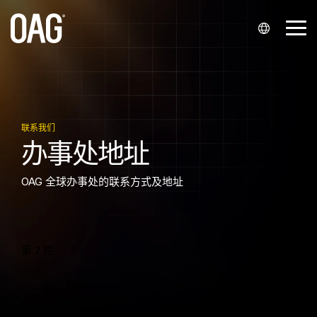
跳
至
切
主
换
要
菜
内
语言
数据集
OAG Metis
支持
合作伙伴关
公司
数据分析平
联系我们
适用行业
单
容。
系
台
英语 (
API
我的账户
全球航班计划数据
关于我们
联系销售
航空公司
系统集成商与经销商
航班时刻分析
English
联系我们
航班动态数据
Alerts
知识中心
办公地址
联系客服
机场
办事处地址
航空公司合作伙伴
机票价格分析
)
票价数据
联系客服
数据云仓 Snowflake
活动
媒体咨询
机场服务提供商
葡萄牙语 (
初创企业
旅客预订分析
OAG 全球办事处的联系方式及地址
历史航班数据
Infare 客户门户网站
加入我们
金融服务
Português
)
航班座位数据
旅游科技公司
第 2 栏
西班牙语 (
最短中转时间
Español
行业代码数据
)